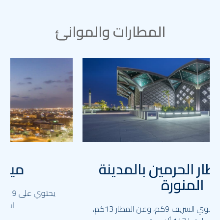
المطارات والموانئ
ميناء ينبع التجاري
يحتوي على 9 أرصفة، يستقبل البضائع والركاب بطاقة
استيعابية 3,71 مليون طن