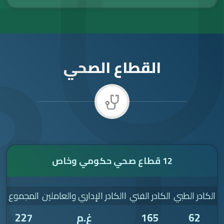
القطاع الصحي
خاص
كادر الفني
االكادر الإداري والعاملين
المجموع
165
غ.م
227