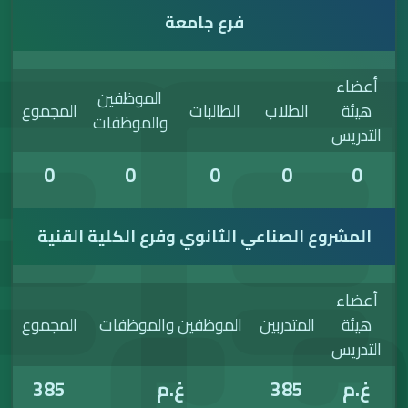
فرع جامعة
الموظفين
طلاب
الطالبات
المجموع
والموظفات
0
0
0
0
صناعي الثانوي وفرع الكلية القنية
تدربين
الموظفين والموظفات
المجموع
38
غ.م
385