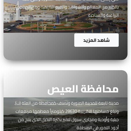
بالكثير من المعالم والشواهد والقيم التاريخية ومن المناطق
الزراعية والسياحية
شاهد المزيد
محافظة العيص
مدينة تابعة للمدينة المنورة وتصنف كمحافظة من الفئة (ب).
وتبلغ مساحتها التقريبية 28630 كيلومتراً معظمها مرتفعات
جبلية وأودية ومجاري سيول تتميز بكثرة النخيل الذي ينتج من
أجود التمور في المنطقة